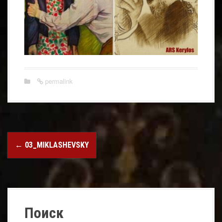
permalink
Post
←
03_MIKLASHEVSKY
navigation
Поиск