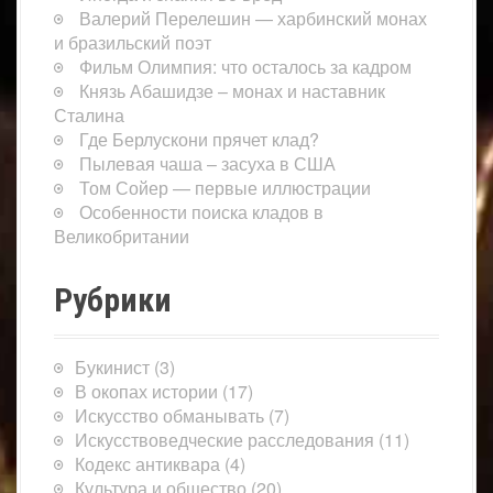
Валерий Перелешин — харбинский монах
и бразильский поэт
Фильм Олимпия: что осталось за кадром
Князь Абашидзе – монах и наставник
Сталина
Где Берлускони прячет клад?
Пылевая чаша – засуха в США
Том Сойер — первые иллюстрации
Особенности поиска кладов в
Великобритании
Рубрики
Букинист
(3)
В окопах истории
(17)
Искусство обманывать
(7)
Искусствоведческие расследования
(11)
Кодекс антиквара
(4)
Культура и общество
(20)