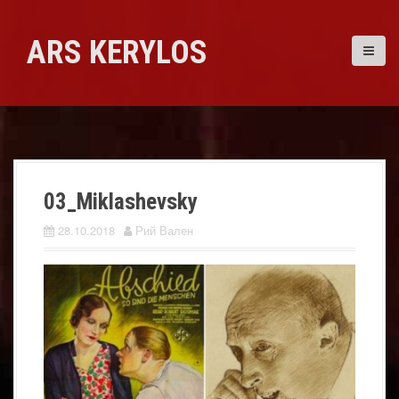
Skip
to
ARS KERYLOS
content
03_Miklashevsky
28.10.2018
Рий Вален