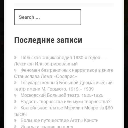
Search
for:
Последние записи
Польская энциклопедия 1930-х годов —
Лексикон Иллюстрированный
Феномен безграничных нарративов в книге
Станислава Лема «Солярис»
Государственный Большой Драматический
театр имени М. Горького, 1919 – 1939
Московский Большой театр. 1825-1925
Радость творчества или муки творчества?
Коктейльное платье Мэрилин Монро за $60
тысяч
Большое путешествие Агаты Кристи
Иногда и знания во вред