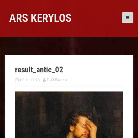
Skip
to
ARS KERYLOS
content
result_antic_02
07.11.2018
Рий Вален