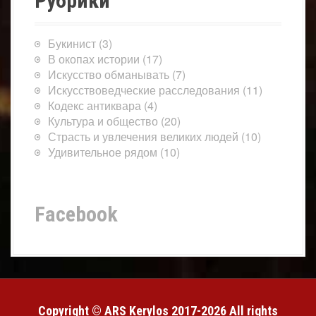
Рубрики
Букинист
(3)
В окопах истории
(17)
Искусство обманывать
(7)
Искусствоведческие расследования
(11)
Кодекс антиквара
(4)
Культура и общество
(20)
Страсть и увлечения великих людей
(10)
Удивительное рядом
(10)
Facebook
Copyright © ARS Kerylos 2017-2026 All rights