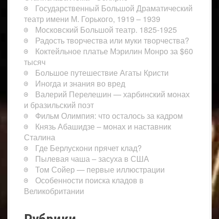
Государственный Большой Драматический
театр имени М. Горького, 1919 – 1939
Московский Большой театр. 1825-1925
Радость творчества или муки творчества?
Коктейльное платье Мэрилин Монро за $60
тысяч
Большое путешествие Агаты Кристи
Иногда и знания во вред
Валерий Перелешин — харбинский монах
и бразильский поэт
Фильм Олимпия: что осталось за кадром
Князь Абашидзе – монах и наставник
Сталина
Где Берлускони прячет клад?
Пылевая чаша – засуха в США
Том Сойер — первые иллюстрации
Особенности поиска кладов в
Великобритании