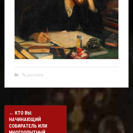
permalink
Post
←
КТО ВЫ:
navigation
НАЧИНАЮЩИЙ
СОБИРАТЕЛЬ ИЛИ
МНОГООПЫТНЫЙ