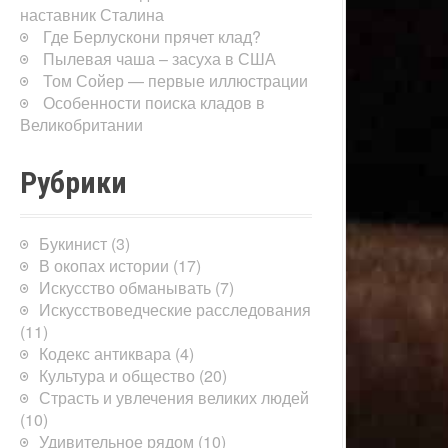
наставник Сталина
Где Берлускони прячет клад?
Пылевая чаша – засуха в США
Том Сойер — первые иллюстрации
Особенности поиска кладов в
Великобритании
Рубрики
Букинист
(3)
В окопах истории
(17)
Искусство обманывать
(7)
Искусствоведческие расследования
(11)
Кодекс антиквара
(4)
Культура и общество
(20)
Страсть и увлечения великих людей
(10)
Удивительное рядом
(10)