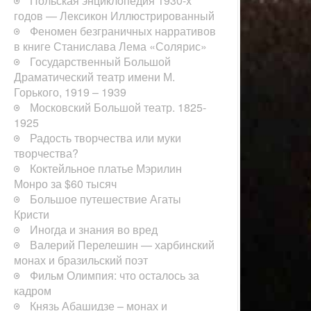
Польская энциклопедия 1930-х
годов — Лексикон Иллюстрированный
Феномен безграничных нарративов
в книге Станислава Лема «Солярис»
Государственный Большой
Драматический театр имени М.
Горького, 1919 – 1939
Московский Большой театр. 1825-
1925
Радость творчества или муки
творчества?
Коктейльное платье Мэрилин
Монро за $60 тысяч
Большое путешествие Агаты
Кристи
Иногда и знания во вред
Валерий Перелешин — харбинский
монах и бразильский поэт
Фильм Олимпия: что осталось за
кадром
Князь Абашидзе – монах и