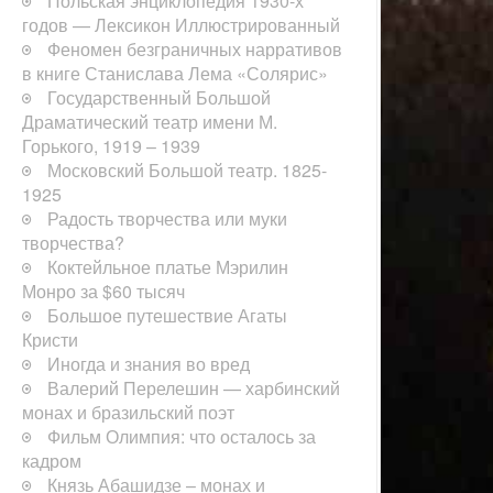
Польская энциклопедия 1930-х
годов — Лексикон Иллюстрированный
Феномен безграничных нарративов
в книге Станислава Лема «Солярис»
Государственный Большой
Драматический театр имени М.
Горького, 1919 – 1939
Московский Большой театр. 1825-
1925
Радость творчества или муки
творчества?
Коктейльное платье Мэрилин
Монро за $60 тысяч
Большое путешествие Агаты
Кристи
Иногда и знания во вред
Валерий Перелешин — харбинский
монах и бразильский поэт
Фильм Олимпия: что осталось за
кадром
Князь Абашидзе – монах и