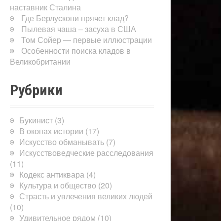
наставник Сталина
Где Берлускони прячет клад?
Пылевая чаша – засуха в США
Том Сойер — первые иллюстрации
Особенности поиска кладов в
Великобритании
Рубрики
Букинист
(3)
В окопах истории
(17)
Искусство обманывать
(7)
Искусствоведческие расследования
(11)
Кодекс антиквара
(4)
Культура и общество
(20)
Страсть и увлечения великих людей
(10)
Удивительное рядом
(10)