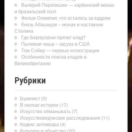
Валерий Перелешин — харбинский монах
и бразильский поэт
Фильм Олимпия: что осталось за кадром
Князь Абашидзе – монах и наставник
Сталина
Где Берлускони прячет клад?
Пылевая чаша – засуха в США
Том Сойер — первые иллюстрации
Особенности поиска кладов в
Великобритании
Рубрики
Букинист
(3)
В окопах истории
(17)
Искусство обманывать
(7)
Искусствоведческие расследования
(11)
Кодекс антиквара
(4)
Культура и общество
(20)