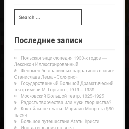
Search
for:
Последние записи
Польская энциклопедия 1930-х годов —
Лексикон Иллюстрированный
Феномен безграничных нарративов в книге
Станислава Лема «Солярис»
Государственный Большой Драматический
театр имени М. Горького, 1919 – 1939
Московский Большой театр. 1825-1925
Радость творчества или муки творчества?
Коктейльное платье Мэрилин Монро за $60
тысяч
Большое путешествие Агаты Кристи
Иногда и знания во вред