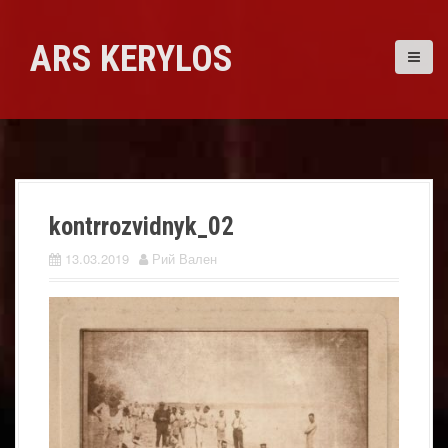
Skip
to
ARS KERYLOS
content
kontrrozvidnyk_02
13.03.2019
Рий Вален