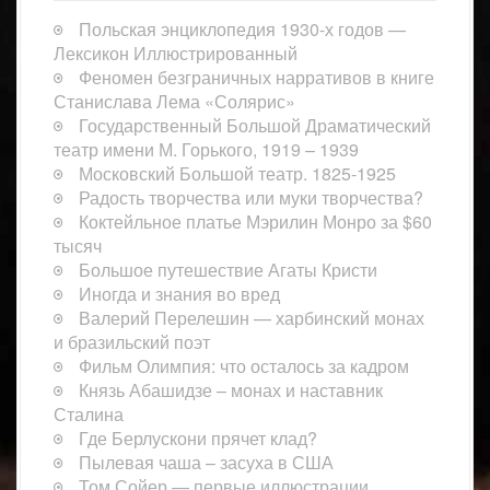
Польская энциклопедия 1930-х годов —
Лексикон Иллюстрированный
Феномен безграничных нарративов в книге
Станислава Лема «Солярис»
Государственный Большой Драматический
театр имени М. Горького, 1919 – 1939
Московский Большой театр. 1825-1925
Радость творчества или муки творчества?
Коктейльное платье Мэрилин Монро за $60
тысяч
Большое путешествие Агаты Кристи
Иногда и знания во вред
Валерий Перелешин — харбинский монах
и бразильский поэт
Фильм Олимпия: что осталось за кадром
Князь Абашидзе – монах и наставник
Сталина
Где Берлускони прячет клад?
Пылевая чаша – засуха в США
Том Сойер — первые иллюстрации