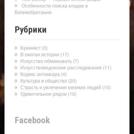
Особенности поиска кладов в
Великобритании
Рубрики
Букинист
(3)
В окопах истории
(17)
Искусство обманывать
(7)
Искусствоведческие расследования
(11)
Кодекс антиквара
(4)
Культура и общество
(20)
Страсть и увлечения великих людей
(10)
Удивительное рядом
(10)
Facebook