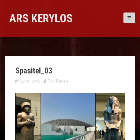
Skip
to
ARS KERYLOS
content
Spasitel_03
22.08.2018
Рий Вален