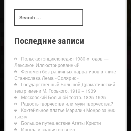
Search
for:
Последние записи
Польская энциклопедия 1930-х годов —
Лексикон Иллюстрированный
Феномен безграничных нарративов в книге
Станислава Лема «Солярис»
Государственный Большой Драматический
театр имени М. Горького, 1919 – 1939
Московский Большой театр. 1825-1925
Радость творчества или муки творчества?
Коктейльное платье Мэрилин Монро за $60
тысяч
Большое путешествие Агаты Кристи
Иногда и знания во вред