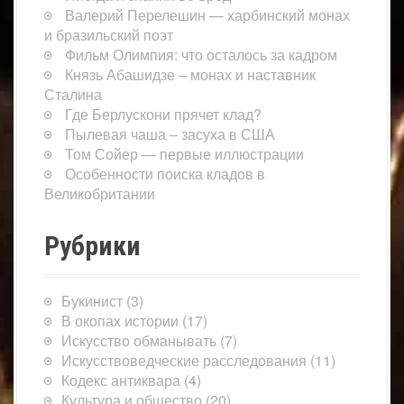
Валерий Перелешин — харбинский монах
и бразильский поэт
Фильм Олимпия: что осталось за кадром
Князь Абашидзе – монах и наставник
Сталина
Где Берлускони прячет клад?
Пылевая чаша – засуха в США
Том Сойер — первые иллюстрации
Особенности поиска кладов в
Великобритании
Рубрики
Букинист
(3)
В окопах истории
(17)
Искусство обманывать
(7)
Искусствоведческие расследования
(11)
Кодекс антиквара
(4)
Культура и общество
(20)