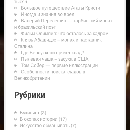
тысяч
Большое путешествие Агаты Кристи
Иногда и знания во вред
Валерий Перелешин — харбинский монах
и бразильский поэт
Фильм Олимпия: что осталось за кадром
Князь Абашидзе – монах и наставник
Сталина
Где Берлускони прячет клад?
Пылевая чаша – засуха в США
Том Сойер — первые иллюстрации
Особенности поиска кладов в
Великобритании
Рубрики
Букинист
(3)
В окопах истории
(17)
Искусство обманывать
(7)