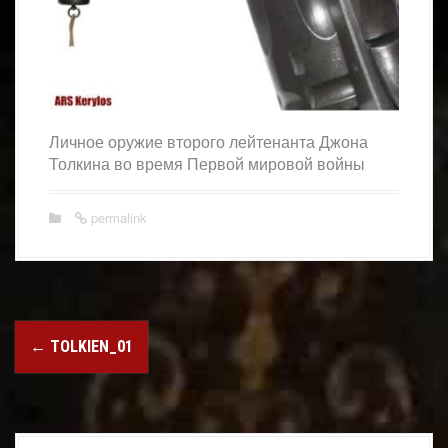
Личное оружие второго лейтенанта Джона
Толкина во время Первой мировой войны
permalink
Post
←
TOLKIEN_01
navigation