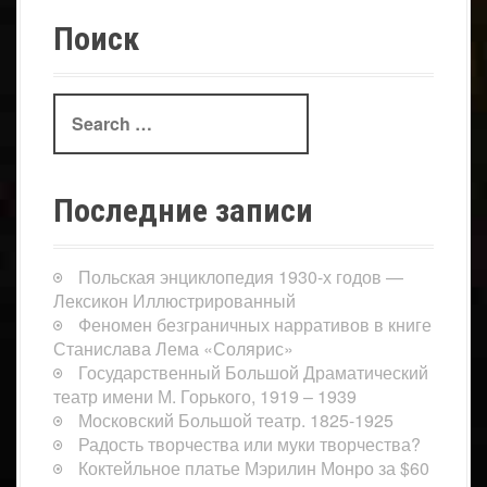
Поиск
Search
for:
Последние записи
Польская энциклопедия 1930-х годов —
Лексикон Иллюстрированный
Феномен безграничных нарративов в книге
Станислава Лема «Солярис»
Государственный Большой Драматический
театр имени М. Горького, 1919 – 1939
Московский Большой театр. 1825-1925
Радость творчества или муки творчества?
Коктейльное платье Мэрилин Монро за $60