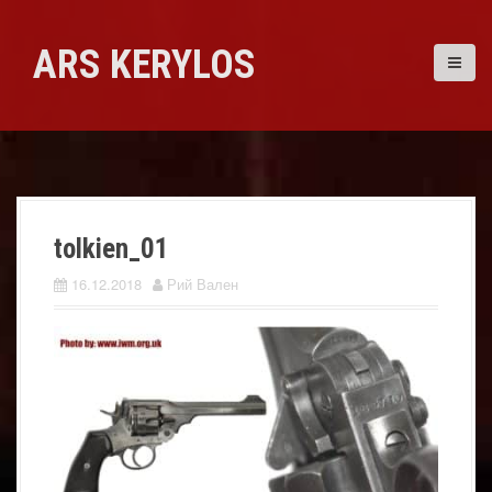
Skip
to
ARS KERYLOS
content
tolkien_01
16.12.2018
Рий Вален