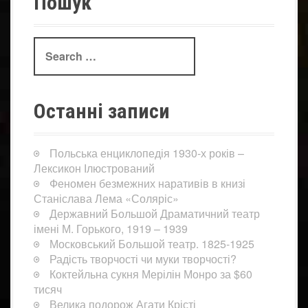
Пошук
Search
for:
Останні записи
Польська енциклопедія 1930-х років –
Лексикон Ілюстрований
Феномен безмежних наративів в книзі
Станіслава Лема «Соляріс»
Державний Большой Драматичний театр
імені М. Горького, 1919 – 1939
Московський Большой театр. 1825-1925
Радість творчості чи муки творчості?
Коктейльна сукня Мерілін Монро за $60
тисяч
Велика подорож Агати Крісті