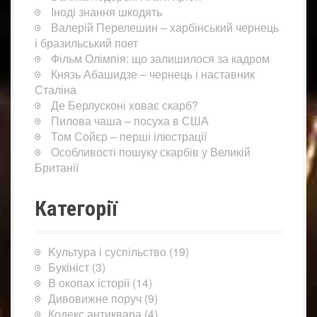
Іноді знання шкодять
Валерій Перелешин – харбінський чернець
і бразильський поет
Фільм Олімпія: що залишилося за кадром
Князь Абашидзе – чернець і наставник
Сталіна
Де Берлусконі ховає скарб?
Пилова чаша – посуха в США
Том Сойєр – перші ілюстрації
Особливості пошуку скарбів у Великій
Британії
Категорії
Kультура і суспільство
(19)
Букініст
(3)
В окопах історії
(14)
Дивовижне поруч
(9)
Кодекс антиквара
(4)