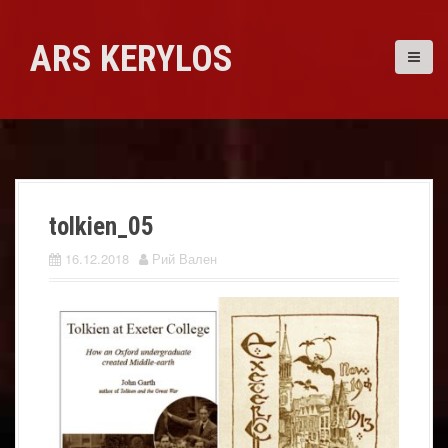
Skip
to
ARS KERYLOS
content
tolkien_05
16.12.2018
Рий Вален