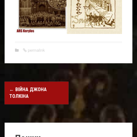
permalink
Post
←
ВІЙНА ДЖОНА
navigation
ТОЛКІНА