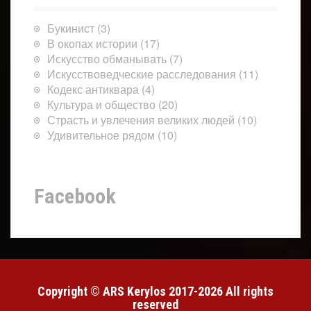
Букинист
(3)
В окопах истории
(17)
Искусство обманывать
(7)
Искусствоведческие расследования
(11)
Кодекс антиквара
(4)
Культура и общество
(20)
Страсть и увлечения великих людей
(10)
Удивительное рядом
(10)
Facebook
Copyright © ARS Kerylos 2017-2026 All rights
reserved