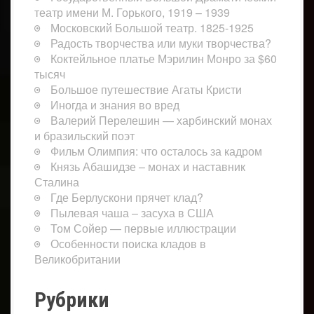
театр имени М. Горького, 1919 – 1939
Московский Большой театр. 1825-1925
Радость творчества или муки творчества?
Коктейльное платье Мэрилин Монро за $60
тысяч
Большое путешествие Агаты Кристи
Иногда и знания во вред
Валерий Перелешин — харбинский монах
и бразильский поэт
Фильм Олимпия: что осталось за кадром
Князь Абашидзе – монах и наставник
Сталина
Где Берлускони прячет клад?
Пылевая чаша – засуха в США
Том Сойер — первые иллюстрации
Особенности поиска кладов в
Великобритании
Рубрики