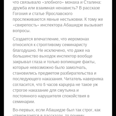
что связывало «злобного» монаха и Сталина:
дружба или взаимная ненависть? В рассказе
Гогохия и статье Ярославского
прослеживаются явные нестыковки. К тому же
«свирепость» инспектора Абашидзе вызывает
вопросы.
Создается впечатление, что иеромонах
относился к строптивому семинаристу
благодушно. Не исключено, что даже на
большинство выходок инспектор вообще
закрывал глаза и только вопиющие факты,
которые невозможно было замолчать,
становились предметом разбирательства и
последующего наказания. Читатель наверняка
согласится, что 5 часов карцера не такое уж
строгое наказание для смутьяна и
постоянного нарушителя спокойствия в
семинарии.
Во-первых, если Абашидзе был так строг, как
утверждается в рассказах, то почему