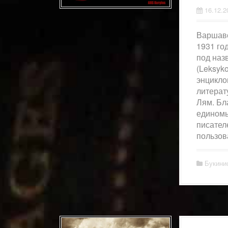
16.12.2
Варшавск
1931 го
под наз
(Leksyk
энцикло
литерат
Лям. Бл
единомы
писател
пользов
Букини