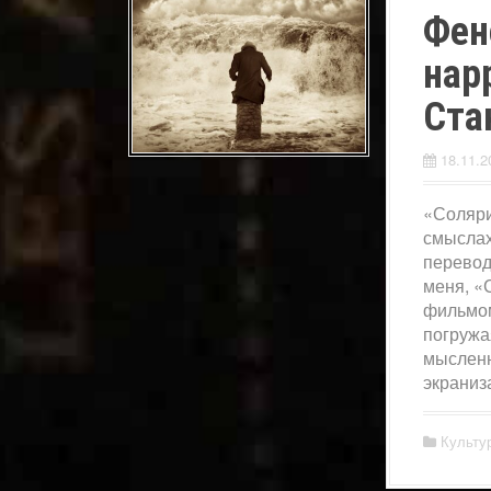
Фен
нар
Ста
18.11.2
«Соляри
смыслах
перевод
меня, «
фильмом
погружая
мысленн
экраниз
Культу