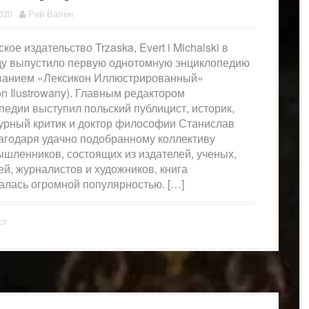
020
Рий Вален
ое издательство Trzaska, Evert i Michalski в
ду выпустило первую однотомную энциклопедию
ванием «Лексикон Иллюстрированный»
on Ilustrowany). Главным редактором
педии выступил польский публицист, историк,
урный критик и доктор философии Станислав
агодаря удачно подобранному коллективу
шленников, состоящих из издателей, ученых,
ей, журналистов и художников, книга
алась огромной популярностью. […]
ст