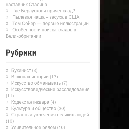
наставник Сталина
Где Берлускони прячет клад?
Пылевая чаша – засуха в США
Том Сойер — первые иллюстрации
Особенности поиска кладов в
Великобритании
Рубрики
Букинист
(3)
В окопах истории
(17)
Искусство обманывать
(7)
Искусствоведческие расследования
(11)
Кодекс антиквара
(4)
Культура и общество
(20)
Страсть и увлечения великих людей
(10)
Удивительное рядом
(10)