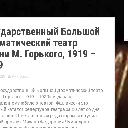
ударственный Большой
матический театр
ни М. Горького, 1919 –
9
020
Рий Вален
Государственный Большой Драматический театр
 Горького, 1919 – 1939» издана к
илетнему юбилею театра. Фактически это
ый каталог репертуара театра за 20 лет со дня
ования. Ответственным редактором выступил
ий прозаик Михаил Федорович Чумандрин.
 украшено буквицами с орнаментом