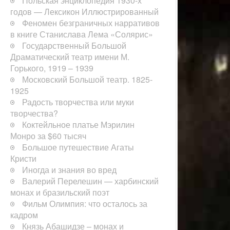
Польская энциклопедия 1930-х
годов — Лексикон Иллюстрированный
Феномен безграничных нарративов
в книге Станислава Лема «Солярис»
Государственный Большой
Драматический театр имени М.
Горького, 1919 – 1939
Московский Большой театр. 1825-
1925
Радость творчества или муки
творчества?
Коктейльное платье Мэрилин
Монро за $60 тысяч
Большое путешествие Агаты
Кристи
Иногда и знания во вред
Валерий Перелешин — харбинский
монах и бразильский поэт
Фильм Олимпия: что осталось за
кадром
Князь Абашидзе – монах и