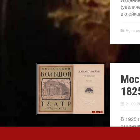
(увелич
вклейка
Букини
Мос
182
21.09.2
В 1925 
отпразд
Следует
большев