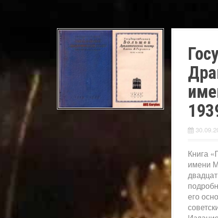
Гос
Дра
име
193
30.09.2
Книга «
имени М.
двадцат
подробн
его осн
советск
Издание