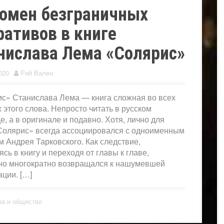
омен безграничных
ративов в книге
нислава Лема «Солярис»
020
Рий Вален
с» Станислава Лема — книга сложная во всех
 этого слова. Непросто читать в русском
е, а в оригинале и подавно. Хотя, лично для
Солярис» всегда ассоциировался с одноименным
 Андрея Тарковского. Как следствие,
сь в книгу и переходя от главы к главе,
о многократно возвращался к нашумевшей
ации. […]
ра и общество