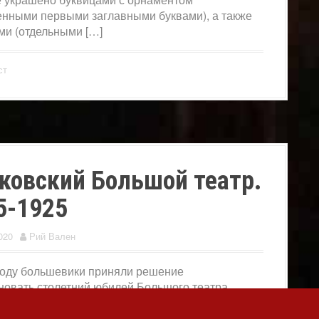
енными первыми заглавными буквами), а также
ми (отдельными […]
ст
ковский Большой театр.
5-1925
020
Рий Вален
году большевики приняли решение
новать столетний юбилей Большого театра.
 отметить, что в послереволюционные годы в
истской России в публичной плоскости часто