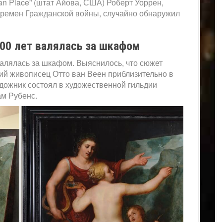
an Place” (штат Айова, США) Роберт Уоррен,
времен Гражданской войны, случайно обнаружил
100 лет валялась за шкафом
валялась за шкафом. Выяснилось, что сюжет
й живописец Отто ван Веен приблизительно в
удожник состоял в художественной гильдии
ам Рубенс.