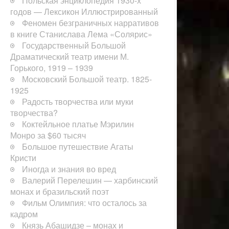
Польская энциклопедия 1930-х
годов — Лексикон Иллюстрированный
Феномен безграничных нарративов
в книге Станислава Лема «Солярис»
Государственный Большой
Драматический театр имени М.
Горького, 1919 – 1939
Московский Большой театр. 1825-
1925
Радость творчества или муки
творчества?
Коктейльное платье Мэрилин
Монро за $60 тысяч
Большое путешествие Агаты
Кристи
Иногда и знания во вред
Валерий Перелешин — харбинский
монах и бразильский поэт
Фильм Олимпия: что осталось за
кадром
Князь Абашидзе – монах и