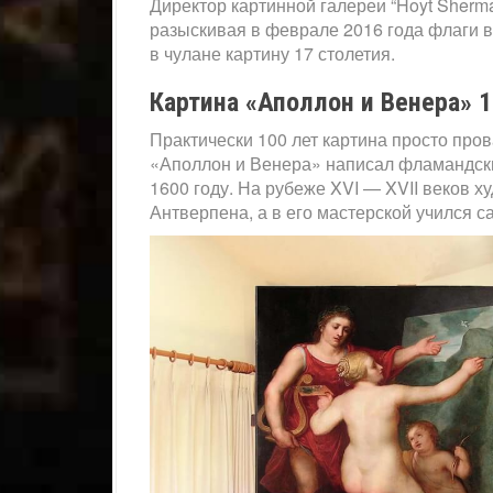
Директор картинной галереи “Hoyt Sherm
разыскивая в феврале 2016 года флаги 
в чулане картину 17 столетия.
Картина «Аполлон и Венера» 
Практически 100 лет картина просто про
«Аполлон и Венера» написал фламандски
1600 году. На рубеже XVI — XVII веков х
Антверпена, а в его мастерской учился с