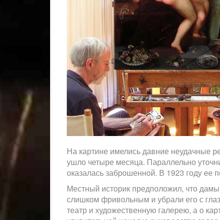
На картине имелись давние неудачные р
ушло четыре месяца. Параллельно уточни
оказалась заброшенной. В 1923 году ее 
Местный историк предположил, что дамы
слишком фривольным и убрали его с глаз
театр и художественную галерею, а о ка