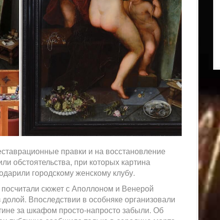
еставрационные правки и на восстановление
ли обстоятельства, при которых картина
подарили городскому женскому клубу.
 посчитали сюжет с Аполлоном и Венерой
 долой. Впоследствии в особняке организовали
ртине за шкафом просто-напросто забыли. Об