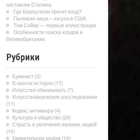
наставник Сталина
Где Берлускони прячет клад?
Пылевая чаша – засуха в США
Том Сойер — первые иллюстрации
Особенности поиска кладов в
Великобритании
Рубрики
Букинист
(3)
В окопах истории
(17)
Искусство обманывать
(7)
Искусствоведческие расследования
(11)
Кодекс антиквара
(4)
Культура и общество
(20)
Страсть и увлечения великих людей
(10)
Удивительное рядом
(10)