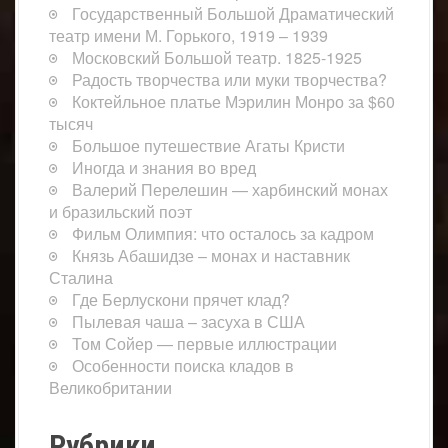
Государственный Большой Драматический
театр имени М. Горького, 1919 – 1939
Московский Большой театр. 1825-1925
Радость творчества или муки творчества?
Коктейльное платье Мэрилин Монро за $60
тысяч
Большое путешествие Агаты Кристи
Иногда и знания во вред
Валерий Перелешин — харбинский монах
и бразильский поэт
Фильм Олимпия: что осталось за кадром
Князь Абашидзе – монах и наставник
Сталина
Где Берлускони прячет клад?
Пылевая чаша – засуха в США
Том Сойер — первые иллюстрации
Особенности поиска кладов в
Великобритании
Рубрики