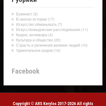
Букинист
(3)
В окопах истории
(17)
Искусство обманывать
(7)
Искусствоведческие расследования
(11)
Кодекс антиквара
(4)
Культура и общество
(20)
Страсть и увлечения великих людей
(10)
Удивительное рядом
(10)
Facebook
Copyright © ARS Kerylos 2017-2026 All rights