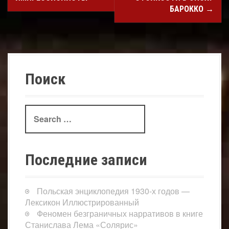
БАРОККО
→
Поиск
Search
for:
Последние записи
Польская энциклопедия 1930-х годов —
Лексикон Иллюстрированный
Феномен безграничных нарративов в книге
Станислава Лема «Солярис»