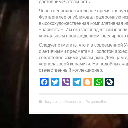
достопримечательность.
Через непродолжительное время грянул 
Фуртвенглер опубликовал разгромную иск
высокохудожественная компилятивная им
«раритета». Им оказался одесский ювели
уникальным произведением ювелирного и
Следует отметить, что и в современной 
с античными предметами «золотой архео
севастопольскими умельцами. Дельцам д
чернолаковой керамики. На подобных «а
отечественный коллекционер.
Facebook
Twitter
Viber
Telegram
Blogger
WhatsApp
LiveJo
Искусство обманывать
permalink