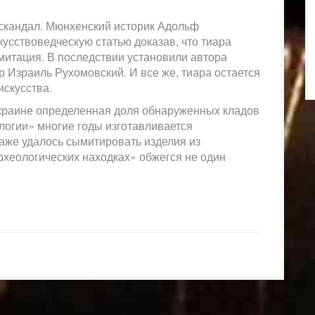
скандал. Мюнхенский историк Адольф
усствоведческую статью доказав, что тиара
итация. В последствии установили автора
р Израиль Рухомовский. И все же, тиара остается
скусства.
Украине определенная доля обнаруженных кладов
логии» многие годы изготавливается
аже удалось сымитировать изделия из
рхеологических находках» обжегся не один
urnal