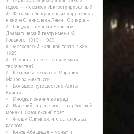
Польская энциклопедия 1930-х
годов — Лексикон Иллюстрированный
Феномен безграничных нарративов
в книге Станислава Лема «Солярис»
Государственный Большой
Драматический театр имени М.
Горького, 1919 – 1939
Московский Большой театр. 1825-
1925
Радость творчества или муки
творчества?
Коктейльное платье Мэрилин
Монро за $60 тысяч
Большое путешествие Агаты
Кристи
Иногда и знания во вред
Валерий Перелешин — харбинский
монах и бразильский поэт
Фильм Олимпия: что осталось за
кадром
Князь Абашидзе – монах и