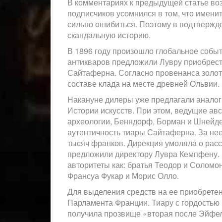
В комментариях к предыдущей статье во
подписчиков усомнился в том, что имени
сильно ошибиться. Поэтому в подтвержд
скандальную историю.
В 1896 году произошло глобальное событ
антикваров предложили Лувру приобрест
Сайтаферна. Согласно провенанса золот
составе клада на месте древней Ольвии.
Накануне дилеры уже предлагали анало
Истории искусств. При этом, ведущие ав
археологии, Бенндорф, Борман и Шнейдер
аутентичность тиары Сайтаферна. За не
тысяч франков. Дирекция умоляла о расср
предложили директору Лувра Кемпфену. 
авторитеты как: братья Теодор и Соломо
Франсуа Фукар и Морис Олло.
Для выделения средств на ее приобрете
Парламента Франции. Тиару с гордостью 
получила прозвище «вторая после Эйфе