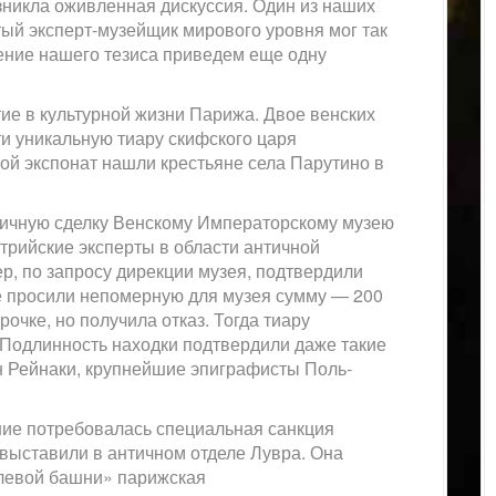
зникла оживленная дискуссия. Один из наших
тый эксперт-музейщик мирового уровня мог так
ение нашего тезиса приведем еще одну
ие в культурной жизни Парижа. Двое венских
и уникальную тиару скифского царя
ой экспонат нашли крестьяне села Парутино в
гичную сделку Венскому Императорскому музею
стрийские эксперты в области античной
, по запросу дирекции музея, подтвердили
е просили непомерную для музея сумму — 200
очке, но получила отказ. Тогда тиару
Подлинность находки подтвердили даже такие
н Рейнаки, крупнейшие эпиграфисты Поль-
ние потребовалась специальная санкция
выставили в античном отделе Лувра. Она
левой башни» парижская