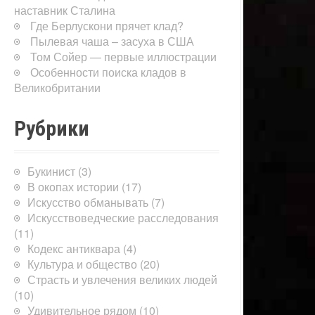
наставник Сталина
Где Берлускони прячет клад?
Пылевая чаша – засуха в США
Том Сойер — первые иллюстрации
Особенности поиска кладов в
Великобритании
Рубрики
Букинист
(3)
В окопах истории
(17)
Искусство обманывать
(7)
Искусствоведческие расследования
(11)
Кодекс антиквара
(4)
Культура и общество
(20)
Страсть и увлечения великих людей
(10)
Удивительное рядом
(10)