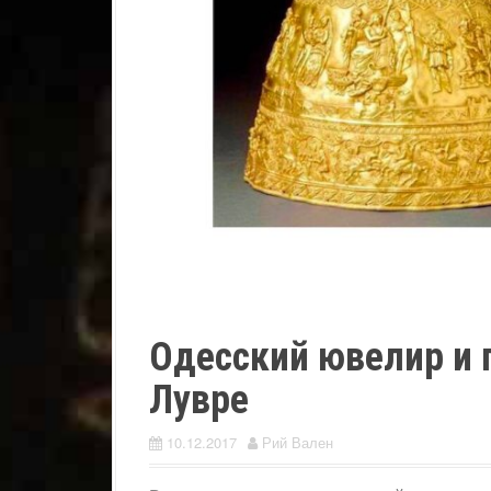
Одесский ювелир и 
Лувре
10.12.2017
Рий Вален