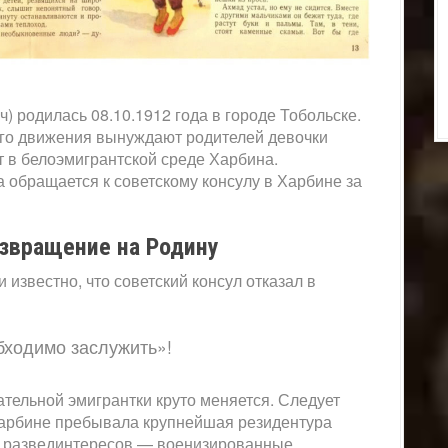
) родилась 08.10.1912 года в городе Тобольске.
го движения вынуждают родителей девочки
т в белоэмигрантской среде Харбина.
а обращается к советскому консулу в Харбине за
звращение на Родину
известно, что советский консул отказал в
бходимо заслужить»!
ательной эмигрантки круто меняется. Следует
 Харбине пребывала крупнейшая резидентура
ль развединтересов — военизированные