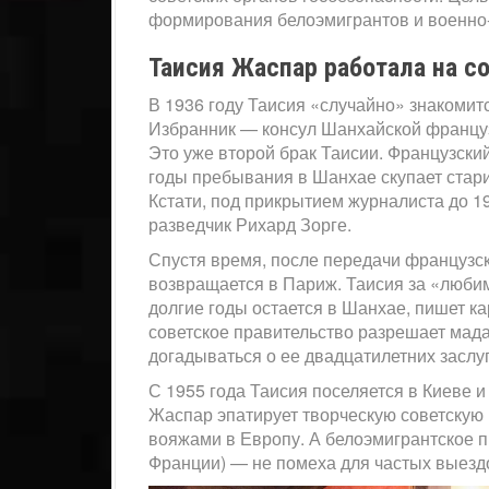
формирования белоэмигрантов и военно
Таисия Жаспар работала на с
В 1936 году Таисия «случайно» знакомит
Избранник — консул Шанхайской французс
Это уже второй брак Таисии. Французски
годы пребывания в Шанхае скупает стари
Кстати, под прикрытием журналиста до 1
разведчик Рихард Зорге.
Спустя время, после передачи французск
возвращается в Париж. Таисия за «люб
долгие годы остается в Шанхае, пишет ка
советское правительство разрешает мад
догадываться о ее двадцатилетних заслу
С 1955 года Таисия поселяется в Киеве и
Жаспар эпатирует творческую советскую
вояжами в Европу. А белоэмигрантское 
Франции) — не помеха для частых выезд