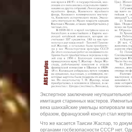
Экспертное заключение неутешительное! 
имитация старинных мастеров. Именитые
века шанхайские умельцы копировали ма
образом, французский консул стал жертв
Что же касается Таисии Жаспар, то доку
органами госбезопасности СССР нет. Од