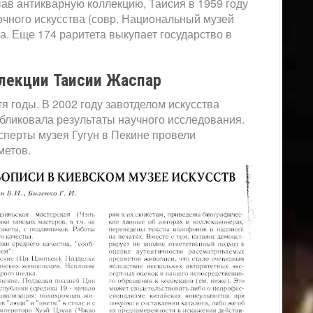
ав антикварную коллекцию, Таисия в 1959 году
очного искусства (совр. Национальный музей
та. Еще 174 раритета выкупает государство в
лекции Таисии Жаспар
я годы. В 2002 году завотделом искусства
убликовала результаты научного исследования.
ксперты музея Гугун в Пекине провели
метов.