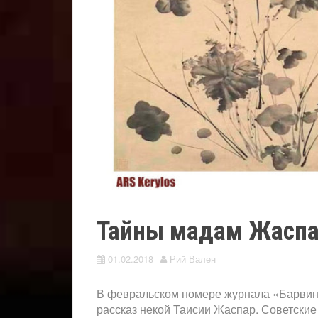
Тайны мадам Жаспар
01.02.2018
Рий Вален
В февральском номере журнала «Барвино
рассказ некой Таисии Жаспар. Советские