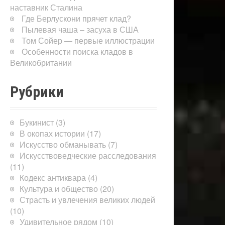
наставник Сталина
Где Берлускони прячет клад?
Пылевая чаша – засуха в США
Том Сойер — первые иллюстрации
Особенности поиска кладов в
Великобритании
Рубрики
Букинист
(3)
В окопах истории
(17)
Искусство обманывать
(7)
Искусствоведческие расследования
(11)
Кодекс антиквара
(4)
Культура и общество
(20)
Страсть и увлечения великих людей
(10)
Удивительное рядом
(10)