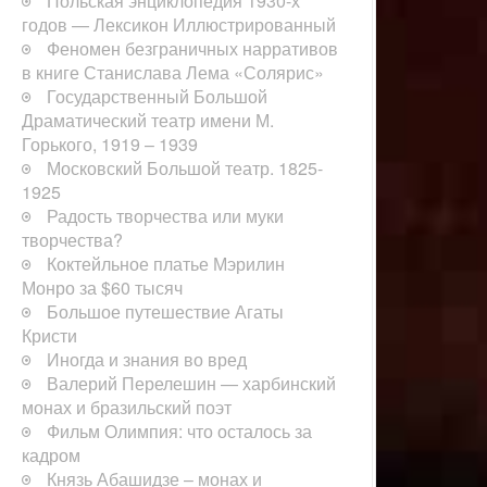
Польская энциклопедия 1930-х
годов — Лексикон Иллюстрированный
Феномен безграничных нарративов
в книге Станислава Лема «Солярис»
Государственный Большой
Драматический театр имени М.
Горького, 1919 – 1939
Московский Большой театр. 1825-
1925
Радость творчества или муки
творчества?
Коктейльное платье Мэрилин
Монро за $60 тысяч
Большое путешествие Агаты
Кристи
Иногда и знания во вред
Валерий Перелешин — харбинский
монах и бразильский поэт
Фильм Олимпия: что осталось за
кадром
Князь Абашидзе – монах и