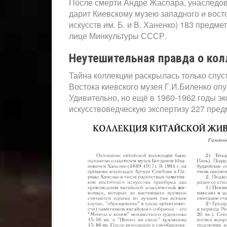
После смерти Андре Жаспара, унаследов
дарит Киевскому музею западного и вост
искусств им. Б. и В. Ханенко) 183 предме
лице Минкультуры СССР.
Неутешительная правда о кол
Тайна коллекции раскрылась только спуст
Востока киевского музея Г.И.Биленко оп
Удивительно, но ещё в 1960-1962 годы э
искусствоведческую экспертизу 227 пред