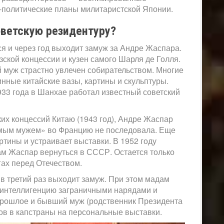
-политические планы милитаристской Японии.
оветскую резидентуру?
ся и через год выходит замуж за Андре Жаспара.
кой концессии и кузен самого Шарля де Голля.
й муж страстно увлечен собирательством. Многие
нные китайские вазы, картины и скульптуры.
933 года в Шанхае работал известный советский
их концессий Китаю (1943 год), Андре Жаспар
имым мужем» во Францию не последовала. Еще
ртины и устраивает выставки. В 1952 году
ам Жаспар вернуться в СССР. Остается только
гах перед Отечеством.
 в третий раз выходит замуж. При этом мадам
 интеллигенцию заграничными нарядами и
прошлое и бывший муж (родственник Президента
ов в капстраны на персональные выставки.