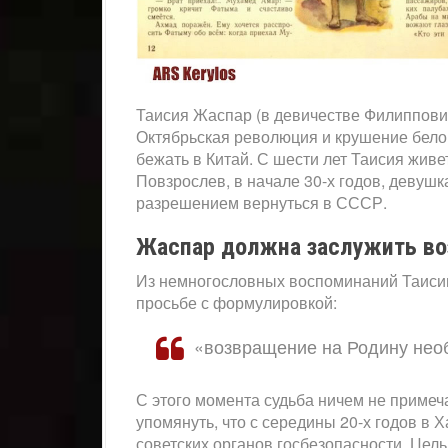
Таисия Жаспар (в девичестве Филиппович
Октябрьская революция и крушение бело
бежать в Китай. С шести лет Таисия живе
Повзрослев, в начале 30-х годов, девушк
разрешением вернуться в СССР.
Жаспар должна заслужить во
Из немногословных воспоминаний Таисии 
просьбе с формулировкой:
«возвращение на Родину нео
С этого момента судьба ничем не примеч
упомянуть, что с середины 20-х годов в
советских органов госбезопасности. Це