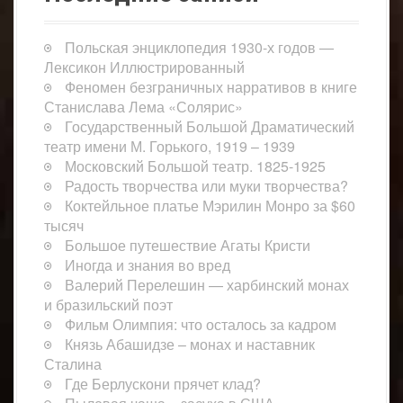
Польская энциклопедия 1930-х годов —
Лексикон Иллюстрированный
Феномен безграничных нарративов в книге
Станислава Лема «Солярис»
Государственный Большой Драматический
театр имени М. Горького, 1919 – 1939
Московский Большой театр. 1825-1925
Радость творчества или муки творчества?
Коктейльное платье Мэрилин Монро за $60
тысяч
Большое путешествие Агаты Кристи
Иногда и знания во вред
Валерий Перелешин — харбинский монах
и бразильский поэт
Фильм Олимпия: что осталось за кадром
Князь Абашидзе – монах и наставник
Сталина
Где Берлускони прячет клад?