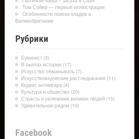
Пылевая чаша – засуха в США
Том Сойер — первые иллюстрации
Особенности поиска кладов в
Великобритании
Рубрики
Букинист
(3)
В окопах истории
(17)
Искусство обманывать
(7)
Искусствоведческие расследования
(11)
Кодекс антиквара
(4)
Культура и общество
(20)
Страсть и увлечения великих людей
(10)
Удивительное рядом
(10)
Facebook