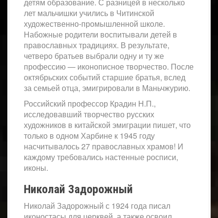
детям образование. С разницей в несколько
лет мальчишки учились в Читинской
художественно-промышленной школе.
Набожные родители воспитывали детей в
православных традициях. В результате,
четверо братьев выбрали одну и ту же
профессию — иконописное творчество. После
октябрьских событий старшие братья, вслед
за семьей отца, эмигрировали в Маньчжурию.
Российский профессор Крадин Н.П.,
исследовавший творчество русских
художников в китайской эмиграции пишет, что
только в одном Харбине к 1945 году
насчитывалось 27 православных храмов! И
каждому требовались настенные росписи,
иконы.
Николай Задорожный
Николай Задорожный с 1924 года писал
иконостасы для церквей, а также освоил