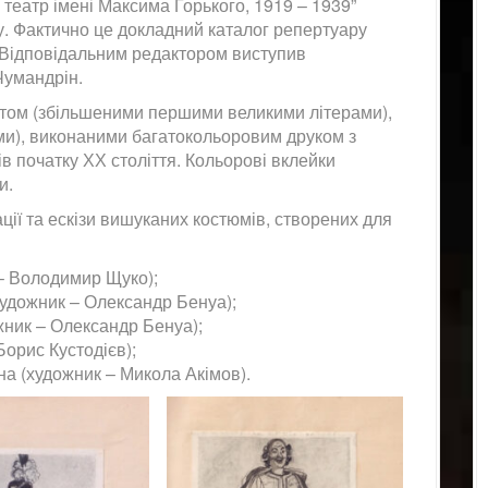
еатр імені Максима Горького, 1919 – 1939”
у. Фактично це докладний каталог репертуару
я. Відповідальним редактором виступив
Чумандрін.
том (збільшеними першими великими літерами),
ми), виконаними багатокольоровим друком з
в початку ХХ століття. Кольорові вклейки
и.
ції та ескізи вишуканих костюмів, створених для
 – Володимир Щуко);
художник – Олександр Бенуа);
ник – Олександр Бенуа);
Борис Кустодієв);
на (художник – Микола Акімов).