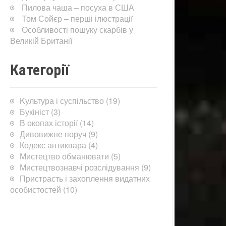
Пилова чаша – посуха в США
Том Сойєр – перші ілюстрації
Особливості пошуку скарбів у
Великій Британії
Категорії
Kультура і суспільство
(19)
Букініст
(3)
В окопах історії
(14)
Дивовижне поруч
(9)
Кодекс антиквара
(4)
Мистецтво обманювати
(5)
Мистецтвознавчі розслідування
(9)
Пристрасть і захоплення видатних
особистостей
(10)