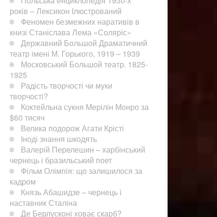
Польська енциклопедія 1930-х
років – Лексикон Ілюстрований
Феномен безмежних наративів в
книзі Станіслава Лема «Соляріс»
Державний Большой Драматичний
театр імені М. Горького, 1919 – 1939
Московський Большой театр. 1825-
1925
Радість творчості чи муки
творчості?
Коктейльна сукня Мерілін Монро за
$60 тисяч
Велика подорож Агати Крісті
Іноді знання шкодять
Валерій Перелешин – харбінський
чернець і бразильський поет
Фільм Олімпія: що залишилося за
кадром
Князь Абашидзе – чернець і
наставник Сталіна
Де Берлусконі ховає скарб?