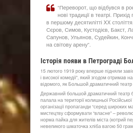
“Переворот, що відбувся в ро
нові традиції в театрі. Прихі
в першому десятилітті XX століття,
Сєров, Симов, Кустодієв, Бакст, Л
Сапунов, Ульянов, Судейкин, Конч
на світову арену”.
Історія появи в Петрограді Б
15 лютого 1919 року вперше підняли завіс
і високої комедії”, який згодом отримав н
відомого, як Большой драматичний театр 
Державний большой драматичний театр бу
палала на території колишньої Російської 
організації пропаганди “серед широких м
мистецтву сформувати “власне” – револю
норма пайка для жителів міста (котрий п
невеликого шматочка хліба вагою 50 грам