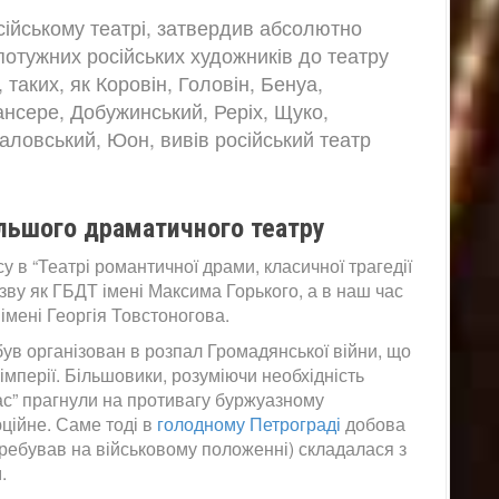
сійському театрі, затвердив абсолютно
д потужних російських художників до театру
 таких, як Коровін, Головін, Бенуа,
ансере, Добужинський, Реріх, Щуко,
аловський, Юон, вивів російський театр
ольшого драматичного театру
у в “Театрі романтичної драми, класичної трагедії
азву як ГБДТ імені Максима Горького, а в наш час
імені Георгія Товстоногова.
в організован в розпал Громадянської війни, що
імперії. Більшовики, розуміючи необхідність
ас” прагнули на противагу буржуазному
ційне. Саме тоді в
голодному Петрограді
добова
еребував на військовому положенні) складалася з
.