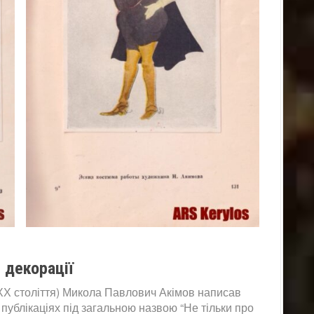
 декорації
в ХХ століття) Микола Павлович Акімов написав
публікаціях під загальною назвою “Не тільки про