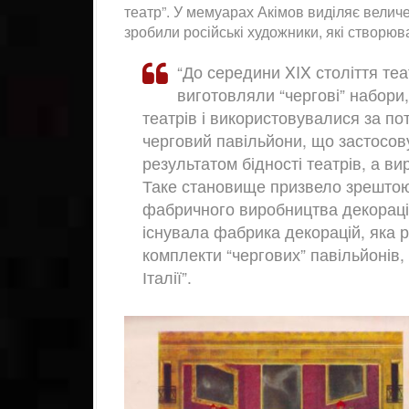
театр”. У мемуарах Акімов виділяє величе
зробили російські художники, які створюв
“До середини XIX століття те
виготовляли “чергові” набори
театрів і використовувалися за пот
черговий павільйони, що застосову
результатом бідності театрів, а в
Таке становище призвело зрештою 
фабричного виробництва декорацій
існувала фабрика декорацій, яка р
комплекти “чергових” павільйонів, 
Італії”.