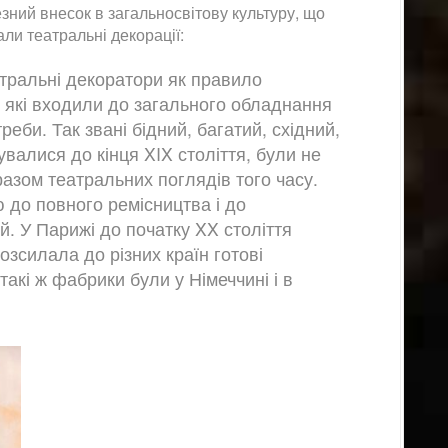
зний внесок в загальносвітову культуру, що
али театральні декорації:
атральні декоратори як правило
, які входили до загального обладнання
реби. Так звані бідний, багатий, східний,
валися до кінця XIX століття, були не
иразом театральних поглядів того часу.
до повного ремісництва і до
. У Парижі до початку XX століття
озсилала до різних країн готові
такі ж фабрики були у Німеччині і в