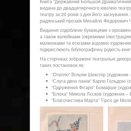
Книга “Державний Большой Драматичний т
видана до двадцятирічного ювілею театр
театру за 20 років з дня його заснуванн
радянський прозаїк Михайло Федорович 
Видання оздоблене буквицями з орнамен
а також вклейками (окремими ілюстрація
малюнками та ескізами відомих художникі
підкреслюють бібліографічну рідкість книг
На сторінках зображені театральні декора
таких постановок як:
“Отелло” Вільям Шекспір (художник
“Слуга двох панів” Карло Гольдоні (
“Одруження Фігаро” Бомарше (худож
“Блоха” Микола Лєсков (художник – 
“Благочестива Марта” Тірсо де Молі