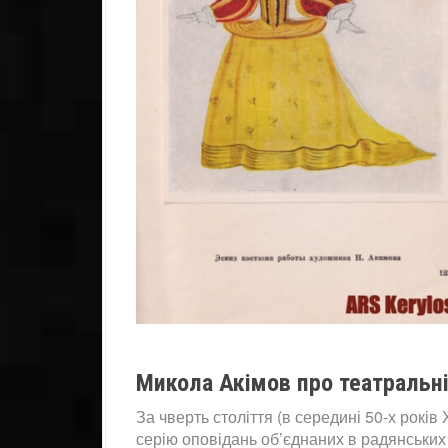
Микола Акімов про театральні
За чверть століття (в середині 50-х рокі
серію оповідань об’єднаних в радянських 