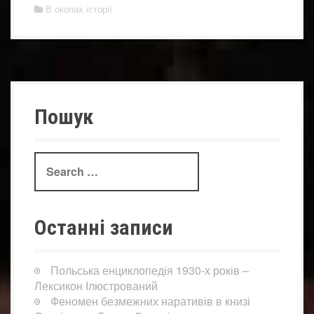
В окопах історії
Пошук
Search
for:
Останні записи
Польська енциклопедія 1930-х років –
Лексикон Ілюстрований
Феномен безмежних наративів в книзі