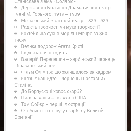
Станіслава Лема «Соляріс»
Державний Большой Драматичний театр
імені М. Горького, 1919 – 1939
Московський Большой театр. 1825-1925
Радість творчості чи муки творчості?
Коктейльна сукня Мерілін Монро за $60
тисяч
Велика подорож Агати Крісті
Іноді знання шкодять
Валерій Перелешин – харбінський чернець
і бразильський поет
Фільм Олімпія: що залишилося за кадром
Князь Абашидзе – чернець і наставник
Сталіна
Де Берлусконі ховає скарб?
Пилова чаша – посуха в США
Том Сойєр – перші ілюстрації
Особливості пошуку скарбів у Великій
Британії