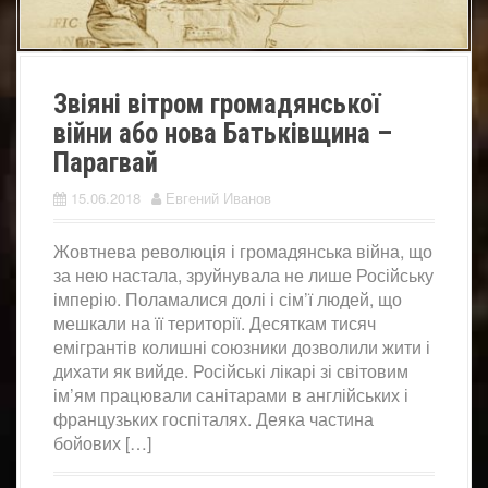
Звіяні вітром громадянської
війни або нова Батьківщина –
Парагвай
15.06.2018
Евгений Иванов
Жовтнева революція і громадянська війна, що
за нею настала, зруйнувала не лише Російську
імперію. Поламалися долі і сім’ї людей, що
мешкали на її території. Десяткам тисяч
емігрантів колишні союзники дозволили жити і
дихати як вийде. Російські лікарі зі світовим
ім’ям працювали санітарами в англійських і
французьких госпіталях. Деяка частина
бойових […]