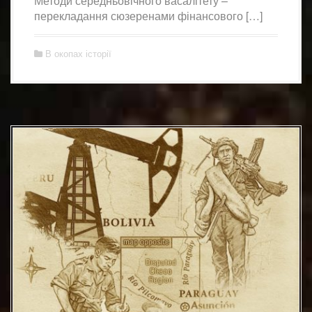
Методи середньовічного васалітету –
перекладання сюзеренами фінансового […]
В окопах історії