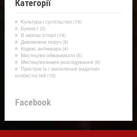
Категорії
Kультура і суспільство
(19)
Букініст
(3)
В окопах історії
(14)
Дивовижне поруч
(9)
Кодекс антиквара
(4)
Мистецтво обманювати
(5)
Мистецтвознавчі розслідування
(9)
Пристрасть і захоплення видатних
особистостей
(10)
Facebook