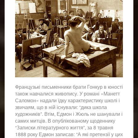
Французькі письменники брати Гонкур в юності
також навчалися живопису. У романі «Манетт
Саломон» надали їдку характеристику школі і
звичаям, що в ній існували: “дика школа
художників”. Втім, Едмон і Жюль не шанували і
самих митців. В опублікованому щоденнику
“Записки літературного життя”, за 8 травня
1888 року Едмон записав: “А які претензії у цих