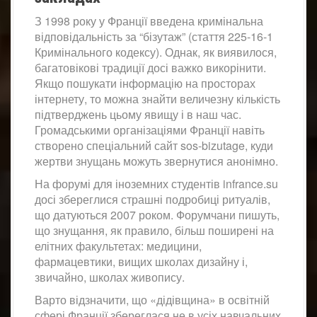
З 1998 року у Франції введена кримінальна
відповідальність за “бізутаж” (стаття 225-16-1
Кримінального кодексу). Однак, як виявилося,
багатовікові традиції досі важко викорінити.
Якщо пошукати інформацію на просторах
інтернету, то можна знайти величезну кількість
підтверджень цьому явищу і в наш час.
Громадськими організаціями Франції навіть
створено спеціальний сайт sos-bizutage, куди
жертви знущань можуть звернутися анонімно.
На форумі для іноземних студентів infrance.su
досі збереглися страшні подробиці ритуалів,
що датуються 2007 роком. Форумчани пишуть,
що знущання, як правило, більш поширені на
елітних факультетах: медицини,
фармацевтики, вищих школах дизайну і,
звичайно, школах живопису.
Варто відзначити, що «дідівщина» в освітній
сфері Франції збереглася не в усіх навчальних