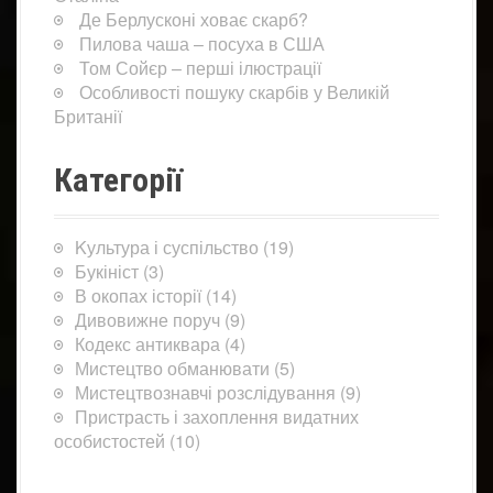
Де Берлусконі ховає скарб?
Пилова чаша – посуха в США
Том Сойєр – перші ілюстрації
Особливості пошуку скарбів у Великій
Британії
Категорії
Kультура і суспільство
(19)
Букініст
(3)
В окопах історії
(14)
Дивовижне поруч
(9)
Кодекс антиквара
(4)
Мистецтво обманювати
(5)
Мистецтвознавчі розслідування
(9)
Пристрасть і захоплення видатних
особистостей
(10)