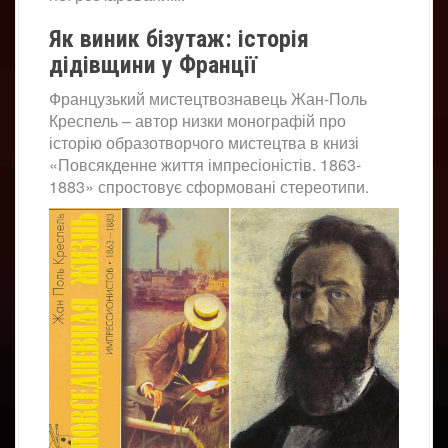
Як виник бізутаж: історія
дідівщини у Франції
Французький мистецтвознавець Жан-Поль
Креспель – автор низки монографій про
історію образотворчого мистецтва в книзі
«Повсякденне життя імпресіоністів. 1863-
1883» спростовує сформовані стереотипи.