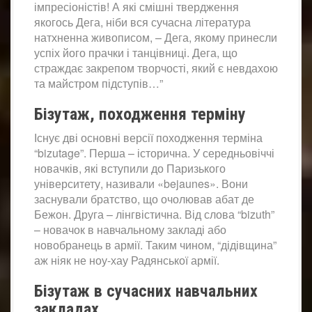
імпресіоністів! А які смішні твердження
якогось Дега, ніби вся сучасна література
натхненна живописом, – Дега, якому принесли
успіх його прачки і танцівниці. Дега, що
страждає закрепом творчості, який є невдахою
та майстром підступів…”
Бізутаж, походження терміну
Існує дві основні версії походження терміна
“bizutage”. Перша – історична. У середньовіччі
новачків, які вступили до Паризького
університету, називали «bejaunes». Вони
заснували братство, що очолював абат де
Бежон. Друга – лінгвістична. Від слова “bizuth”
– новачок в навчальному закладі або
новобранець в армії. Таким чином, “дідівщина”
аж ніяк не ноу-хау Радянської армії.
Бізутаж в сучасних навчальних
закладах