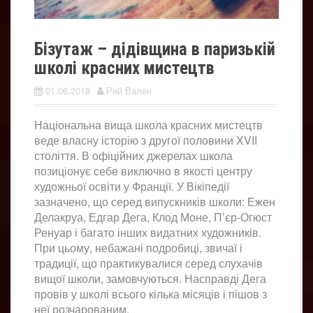
Бізутаж – дідівщина в паризькій
школі красних мистецтв
01.06.2018
Рий Вален
Національна вища школа красних мистецтв
веде власну історію з другої половини XVII
століття. В офіційних джерелах школа
позиціонує себе виключно в якості центру
художньої освіти у Франції. У Вікіпедії
зазначено, що серед випускників школи: Ежен
Делакруа, Едгар Дега, Клод Моне, П’єр-Огюст
Ренуар і багато інших видатних художників.
При цьому, небажані подробиці, звичаї і
традиції, що практикувалися серед слухачів
вищої школи, замовчуються. Насправді Дега
провів у школі всього кілька місяців і пішов з
неї розчарованим.