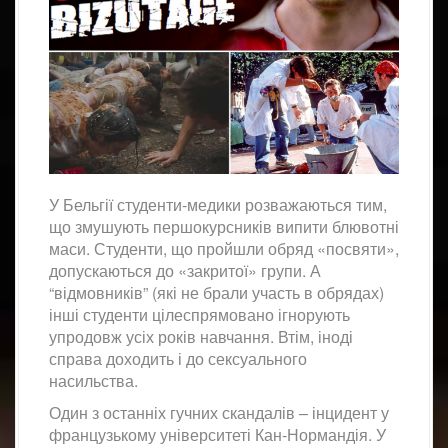
У Бельгії студенти-медики розважаються тим,
що змушують першокурсників випити блювотні
маси. Студенти, що пройшли обряд «посвяти»,
допускаються до «закритої» групи. А
“відмовників” (які не брали участь в обрядах)
інші студенти цілеспрямовано ігнорують
упродовж усіх років навчання. Втім, іноді
справа доходить і до сексуального
насильства.
Один з останніх гучних скандалів – інцидент у
французькому університеті Кан-Нормандія. У