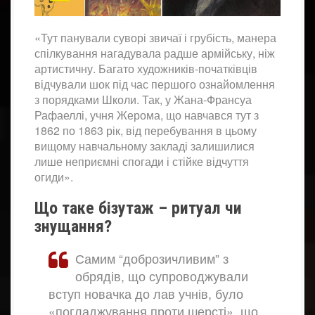
«Тут панували суворі звичаї і грубість, манера
спілкування нагадувала радше армійську, ніж
артистичну. Багато художників-початківців
відчували шок під час першого ознайомлення
з порядками Школи. Так, у Жана-Франсуа
Рафаеллі, учня Жерома, що навчався тут з
1862 по 1863 рік, від перебування в цьому
вищому навчальному закладі залишилися
лише неприємні спогади і стійке відчуття
огиди».
Що таке бізутаж – ритуал чи
знущання?
Самим “доброзичливим” з
обрядів, що супроводжували
вступ новачка до лав учнів, було
«погладжування проти шерсті», що