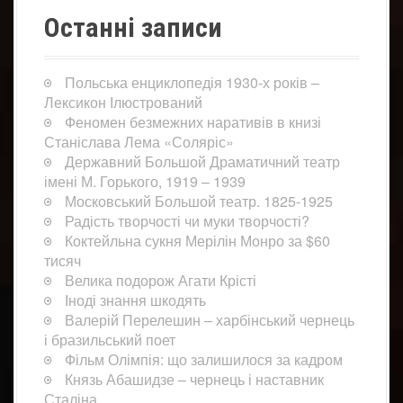
Останні записи
Польська енциклопедія 1930-х років –
Лексикон Ілюстрований
Феномен безмежних наративів в книзі
Станіслава Лема «Соляріс»
Державний Большой Драматичний театр
імені М. Горького, 1919 – 1939
Московський Большой театр. 1825-1925
Радість творчості чи муки творчості?
Коктейльна сукня Мерілін Монро за $60
тисяч
Велика подорож Агати Крісті
Іноді знання шкодять
Валерій Перелешин – харбінський чернець
і бразильський поет
Фільм Олімпія: що залишилося за кадром
Князь Абашидзе – чернець і наставник
Сталіна