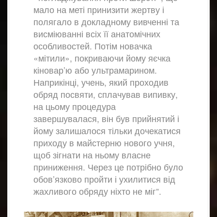
мало на меті принизити жертву і
полягало в докладному вивченні та
висміюванні всіх її анатомічних
особливостей. Потім новачка
«мітили», покриваючи йому яєчка
кіновар’ю або ультрамарином.
Наприкінці, учень, який проходив
обряд посвяти, сплачував випивку,
на цьому процедура
завершувалася, він був прийнятий і
йому залишалося тільки дочекатися
приходу в майстерню нового учня,
щоб зігнати на ньому власне
приниження. Через це потрібно було
обов’язково пройти і ухилитися від
жахливого обряду ніхто не міг”.