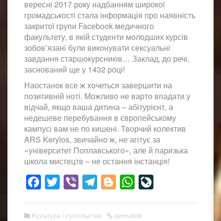
вересні 2017 року надбанням широкої
громадськості стала інформація про наявність
закритої групи Facebook медичного
факультету, в якій студенти молодших курсів
зобов’язані були виконувати сексуальні
завдання старшокурсників… Заклад, до речі,
заснований ще у 1432 році!
Наостанок все ж хочеться завершити на
позитивній ноті. Можливо не варто впадати у
відчай, якщо ваша дитина – абітурієнт, а
недешеве перебування в європейському
кампусі вам не по кишені. Творчий колектив
ARS Kerylos, звичайно ж, не агітує за
«університет Поплавського», але й паризька
школа мистецтв – не остання інстанція!
Facebook
Twitter
Viber
Telegram
Blogger
WhatsApp
LiveJournal
Kультура і суспільство
permalink