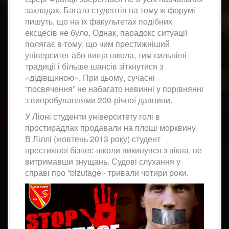
закладах. Багато студентів на тому ж форумі
пишуть, що на їх факультетах подібних
ексцесів не було. Однак, парадокс ситуації
полягає в тому, що чим престижніший
університет або вища школа, тим сильніші
традиції і більше шансів зіткнутися з
«дідівщиною». При цьому, сучасні
“посвячення” не набагато невинні у порівнянні
з випробуваннями 200-річної давнини.
У Ліоні студенти університету голі в
простирадлах продавали на площі морквину.
В Ліллі (жовтень 2013 року) студент
престижної бізнес-школи викинувся з вікна, не
витримавши знущань. Судові слухання у
справі про “bizutage» тривали чотири роки.