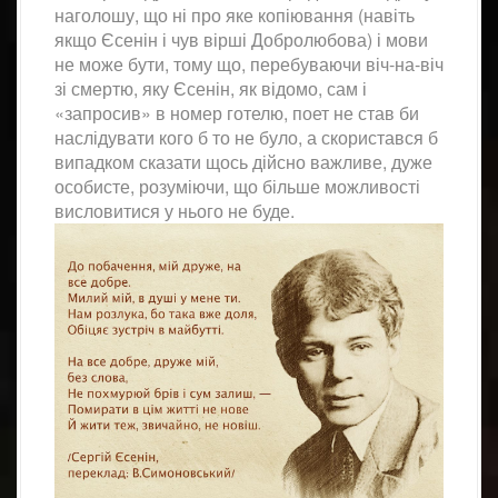
наголошу, що ні про яке копіювання (навіть
якщо Єсенін і чув вірші Добролюбова) і мови
не може бути, тому що, перебуваючи віч-на-віч
зі смертю, яку Єсенін, як відомо, сам і
«запросив» в номер готелю, поет не став би
наслідувати кого б то не було, а скористався б
випадком сказати щось дійсно важливе, дуже
особисте, розуміючи, що більше можливості
висловитися у нього не буде.