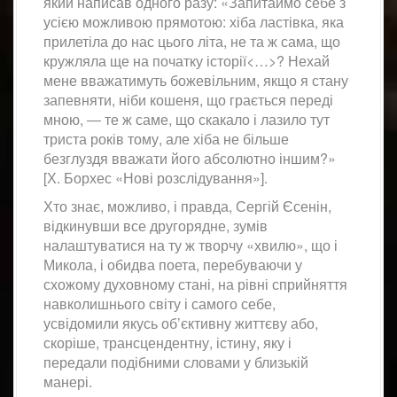
який написав одного разу: «Запитаймо себе з
усією можливою прямотою: хіба ластівка, яка
прилетіла до нас цього літа, не та ж сама, що
кружляла ще на початку історії<…>? Нехай
мене вважатимуть божевільним, якщо я стану
запевняти, ніби кошеня, що грається переді
мною, ― те ж саме, що скакало і лазило тут
триста років тому, але хіба не більше
безглуздя вважати його абсолютно іншим?»
[Х. Борхес «Нові розслідування»].
Хто знає, можливо, і правда, Сергій Єсенін,
відкинувши все другорядне, зумів
налаштуватися на ту ж творчу «хвилю», що і
Микола, і обидва поета, перебуваючи у
схожому духовному стані, на рівні сприйняття
навколишнього світу і самого себе,
усвідомили якусь об’єктивну життєву або,
скоріше, трансцендентну, істину, яку і
передали подібними словами у близькій
манері.