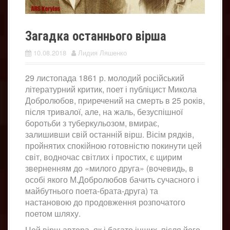
Загадка останнього вірша
10.08.2018
Лидия Ляшенко
29 листопада 1861 р. молодий російський
літературний критик, поет і публіцист Микола
Добролюбов, приречений на смерть в 25 років,
після тривалої, але, на жаль, безуспішної
боротьби з туберкульозом, вмирає,
залишивши свій останній вірш. Вісім рядків,
пройнятих спокійною готовністю покинути цей
світ, водночас світлих і простих, є щирим
зверненням до «милого друга» (вочевидь, в
особі якого М.Добролюбов бачить сучасного і
майбутнього поета-брата-друга) та
настановою до продовження розпочатого
поетом шляху.
Цей вірш автора, як і багато інших, після його