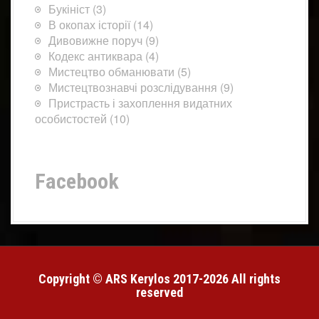
Букініст
(3)
В окопах історії
(14)
Дивовижне поруч
(9)
Кодекс антиквара
(4)
Мистецтво обманювати
(5)
Мистецтвознавчі розслідування
(9)
Пристрасть і захоплення видатних
особистостей
(10)
Facebook
Copyright © ARS Kerylos 2017-2026 All rights
reserved