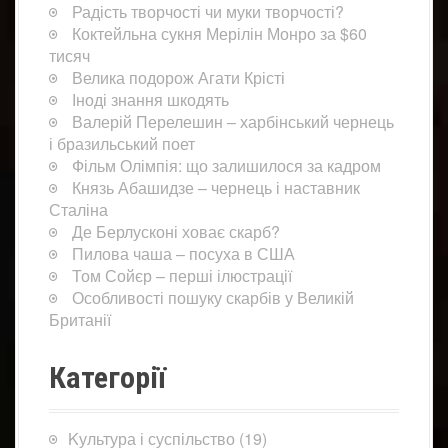
Радість творчості чи муки творчості?
Коктейльна сукня Мерілін Монро за $60
тисяч
Велика подорож Агати Крісті
Іноді знання шкодять
Валерій Перелешин – харбінський чернець
і бразильський поет
Фільм Олімпія: що залишилося за кадром
Князь Абашидзе – чернець і наставник
Сталіна
Де Берлусконі ховає скарб?
Пилова чаша – посуха в США
Том Сойєр – перші ілюстрації
Особливості пошуку скарбів у Великій
Британії
Категорії
Kультура і суспільство
(19)