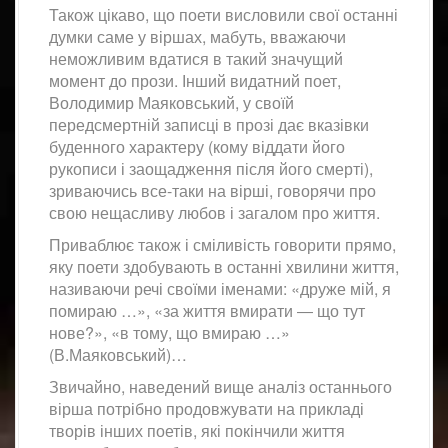
Також цікаво, що поети висловили свої останні
думки саме у віршах, мабуть, вважаючи
неможливим вдатися в такий значущий
момент до прози. Інший видатний поет,
Володимир Маяковський, у своїй
передсмертній записці в прозі дає вказівки
буденного характеру (кому віддати його
рукописи і заощадження після його смерті),
зриваючись все-таки на вірші, говорячи про
свою нещасливу любов і загалом про життя.
Приваблює також і сміливість говорити прямо,
яку поети здобувають в останні хвилини життя,
називаючи речі своїми іменами: «друже мій, я
помираю …», «за життя вмирати ― що тут
нове?», «в тому, що вмираю …»
(В.Маяковський)…
Звичайно, наведений вище аналіз останнього
вірша потрібно продовжувати на прикладі
творів інших поетів, які покінчили життя