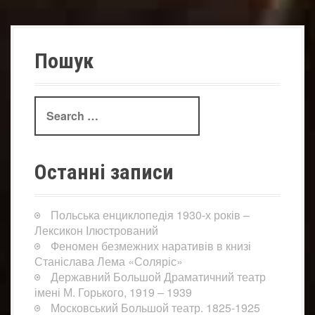
Пошук
Search
for:
Останні записи
Польська енциклопедія 1930-х років –
Лексикон Ілюстрований
Феномен безмежних наративів в книзі
Станіслава Лема «Соляріс»
Державний Большой Драматичний театр
імені М. Горького, 1919 – 1939
Московський Большой театр. 1825-1925