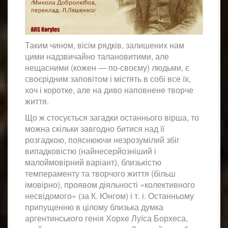
Таким чином, вісім рядків, залишених нам
цими надзвичайно талановитими, але
нещасними (кожен ― по-своєму) людьми, є
своєрідним заповітом і містять в собі все їх,
хоч і коротке, але на диво наповнене творче
життя.
Що ж стосується загадки останнього вірша, то
можна скільки завгодно битися над її
розгадкою, пояснюючи незрозумілий збіг
випадковістю (найнесерйозніший і
малоймовірний варіант), близькістю
темпераменту та творчого життя (більш
імовірно), проявом діяльності «колективного
несвідомого» (за К. Юнгом) і т. і. Останньому
припущенню в цілому близька думка
аргентинського генія Хорхе Луїса Борхеса,