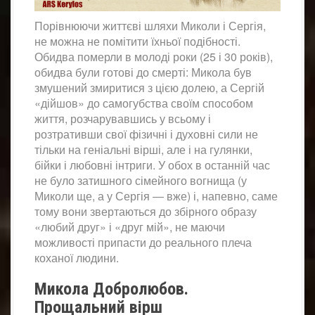
Порівнюючи життєві шляхи Миколи і Сергія,
не можна не помітити їхньої подібності.
Обидва померли в молоді роки (25 і 30 років),
обидва були готові до смерті: Микола був
змушений змиритися з цією долею, а Сергій
«дійшов» до самогубства своїм способом
життя, розчарувавшись у всьому і
розтративши свої фізичні і духовні сили не
тільки на геніальні вірші, але і на гулянки,
бійки і любовні інтриги. У обох в останній час
не було затишного сімейного вогнища (у
Миколи ще, а у Сергія ― вже) і, напевно, саме
тому вони звертаються до збірного образу
«любий друг» і «друг мій», не маючи
можливості припасти до реального плеча
коханої людини.
Микола Добролюбов.
Прощальний вірш