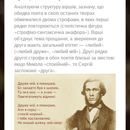
Аналізуючи структуру віршів, зазначу, що
обидва поета в своїх останніх творах
обмежилися двома строфами, в яких перші
рядки повторюються (стилістична фігура
«строфіко-синтаксична анафора»). Вірші
об’єднує тема прощання, а звернення до
друга мають загальний епітет ― «любий»
(«любий друже», «любий мій»). Другі рядки
другої строфи в обох поетів близькі за змістом:
якщо Микола «спокійний», то Сергій
заспокоює «друга».