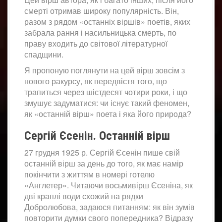
смерті отримав широку популярність. Він,
разом з рядом «останніх віршів» поетів, яких
забрала рання і насильницька смерть, по
праву входить до світової літературної
спадщини.
Я пропоную поглянути на цей вірш зовсім з
нового ракурсу, як передвістя того, що
трапиться через шістдесят чотири роки, і що
змушує задуматися: чи існує такий феномен,
як «останній вірш» поета і яка його природа?
Сергій Єсенін. Останній вірш
27 грудня 1925 р. Сергій Єсенін пише свій
останній вірш за день до того, як має намір
покінчити з життям в номері готелю
«Англетер». Читаючи восьмивірш Єсеніна, як
дві краплі води схожий на рядки
Добролюбова, задаюся питанням: як він зумів
повторити думки свого попередника? Відразу